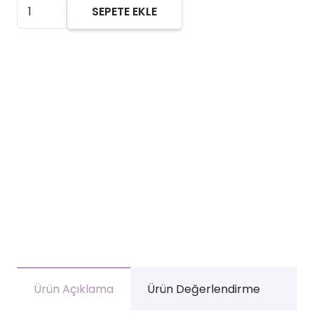
CUSKIN
SEPETE EKLE
Dr.
Solution
Niacin
20%
Vitamin
C
Serum
30
g
adet
Ürün Açıklama
Ürün Değerlendirme