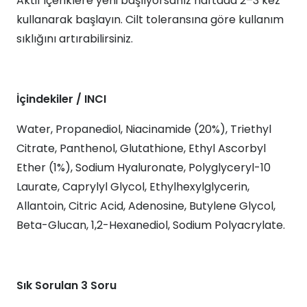
Aktif içeriklere yeni başlıyorsanız haftada 2–3 kez
kullanarak başlayın. Cilt toleransına göre kullanım
sıklığını artırabilirsiniz.
İçindekiler / INCI
Water, Propanediol, Niacinamide (20%), Triethyl
Citrate, Panthenol, Glutathione, Ethyl Ascorbyl
Ether (1%), Sodium Hyaluronate, Polyglyceryl-10
Laurate, Caprylyl Glycol, Ethylhexylglycerin,
Allantoin, Citric Acid, Adenosine, Butylene Glycol,
Beta-Glucan, 1,2-Hexanediol, Sodium Polyacrylate.
Sık Sorulan 3 Soru