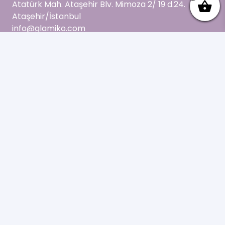
Atatürk Mah. Ataşehir Blv. Mimoza 2/ 19 d.24.
Ataşehir/İstanbul
info@glamiko.com
Anasayfa
Mesafeli Satış Sözleşmesi
Geri Ödeme ve İade Politikası
Kullanım Şartları
Blog
İletişim