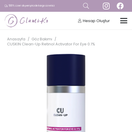
500TL üzeri alışverişinizde kargo ücretsiz
Hesap Oluştur
Anasayfa
/
Göz Bakımı
/
CUSKIN Clean-Up Retinol Activator For Eye 0.1%