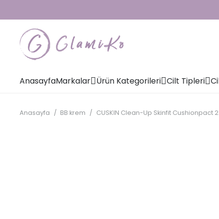
Anasayfa
Markalar
Ürün Kategorileri
Cilt Tipleri
Ci
Anasayfa
/
BB krem
/
CUSKIN Clean-Up Skinfit Cushionpact 2