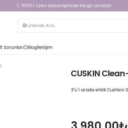
500TL üzeri alışverişinizde kargo ücretsiz
lt Sorunları
Blog
İletişim
3
CUSKIN Clean-
3’ü 1 arada etkili Cushion
3,980.00
₺