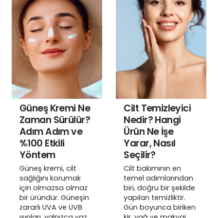
Güneş Kremi Ne
Cilt Temizleyici
Zaman Sürülür?
Nedir? Hangi
Adım Adım ve
Ürün Ne İşe
%100 Etkili
Yarar, Nasıl
Yöntem
Seçilir?
Güneş kremi, cilt
Cilt bakımının en
sağlığını korumak
temel adımlarından
için olmazsa olmaz
biri, doğru bir şekilde
bir üründür. Güneşin
yapılan temizliktir.
zararlı UVA ve UVB
Gün boyunca biriken
ışınları, yalnızca yaz
kir, yağ ve makyaj