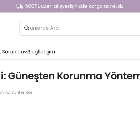
500TL üzeri alışverişinizde kargo ücretsiz
t Sorunları
Blog
İletişim
i: Güneşten Korunma Yöntem
unma Yöntemleri