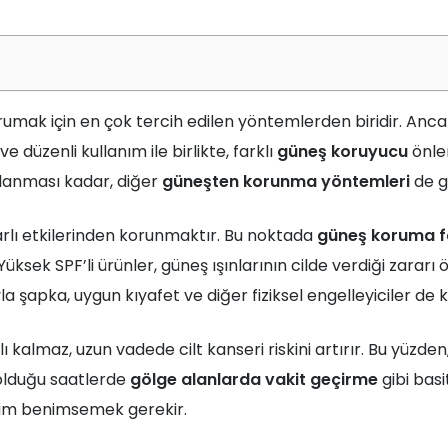
rumak için en çok tercih edilen yöntemlerden biridir. Ancak,
 düzenli kullanım ile birlikte, farklı
güneş koruyucu
önlem
lanması kadar, diğer
güneşten korunma yöntemleri
de g
rarlı etkilerinden korunmaktır. Bu noktada
güneş koruma f
Yüksek SPF’li ürünler, güneş ışınlarının cilde verdiği zara
 şapka, uygun kıyafet ve diğer fiziksel engelleyiciler de ku
lı kalmaz, uzun vadede cilt kanseri riskini artırır. Bu yüzden
 olduğu saatlerde
gölge alanlarda vakit geçirme
gibi basi
şım benimsemek gerekir.