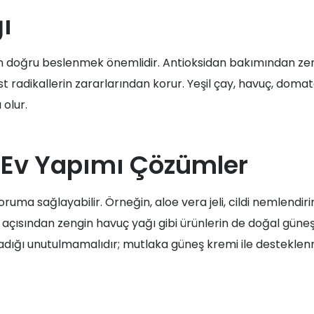
ı
için doğru beslenmek önemlidir. Antioksidan bakımından zen
t radikallerin zararlarından korur. Yeşil çay, havuç, domat
olur.
e Ev Yapımı Çözümler
r koruma sağlayabilir. Örneğin, aloe vera jeli, cildi nemlendi
en açısından zengin havuç yağı gibi ürünlerin de doğal güne
dığı unutulmamalıdır; mutlaka güneş kremi ile desteklenm