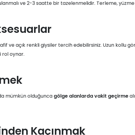
anmalı ve 2-3 saatte bir tazelenmelidir. Terleme, yüzme 
ksesuarlar
if ve açık renkli giysiler tercih edebilirsiniz. Uzun kollu
 rol oynar.
Etmek
sında mümkün olduğunca
gölge alanlarda vakit geçirme
al
erinden Kaçınmak